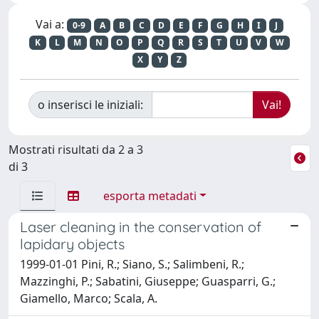
Vai a:
0-9
A
B
C
D
E
F
G
H
I
J
K
L
M
N
O
P
Q
R
S
T
U
V
W
X
Y
Z
o inserisci le iniziali:
Mostrati risultati da 2 a 3
di 3
esporta metadati
Laser cleaning in the conservation of
lapidary objects
1999-01-01 Pini, R.; Siano, S.; Salimbeni, R.;
Mazzinghi, P.; Sabatini, Giuseppe; Guasparri, G.;
Giamello, Marco; Scala, A.