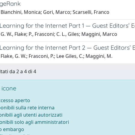
ageRank
Bianchini, Monica; Gori, Marco; Scarselli, Franco
earning for the Internet Part 1 — Guest Editors’ Ed
G. W., Flake; P., Frasconi; C. L., Giles; Maggini, Marco
earning for the Internet Part 2 — Guest Editors’ E
Flake, G. W.; Frasconi, P.; Lee Giles, C.; Maggini, M.
tati da 2 a 4 di 4
 icone
accesso aperto
ponibili sulla rete interna
onibili agli utenti autorizzati
onibili solo agli amministratori
to embargo