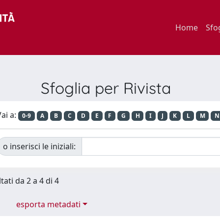
Home
Sfo
Sfoglia per Rivista
ai a:
0-9
A
B
C
D
E
F
G
H
I
J
K
L
M
N
o inserisci le iniziali:
tati da 2 a 4 di 4
esporta metadati