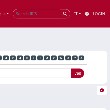
glia
IT
LOGIN
O
P
Q
R
S
T
U
V
W
X
Y
Z