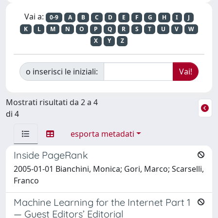
Vai a:
0-9
A
B
C
D
E
F
G
H
I
J
K
L
M
N
O
P
Q
R
S
T
U
V
W
X
Y
Z
o inserisci le iniziali:
Mostrati risultati da 2 a 4
di 4
esporta metadati
Inside PageRank
2005-01-01 Bianchini, Monica; Gori, Marco; Scarselli,
Franco
Machine Learning for the Internet Part 1
— Guest Editors’ Editorial