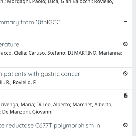
i; Morgagni, Paolo; Luca, Gian Baiocchi; Roviello,
summary from 10thIGCC
erature
racco, Clelia; Caruso, Stefano; DI MARTINO, Marianna;
 patients with gastric cancer
, R.; Roviello, F.
civenga, Maria; Di Leo, Alberto; Marchet, Alberto;
o; De Manzoni, Giovanni
te reductase C677T polymorphism in