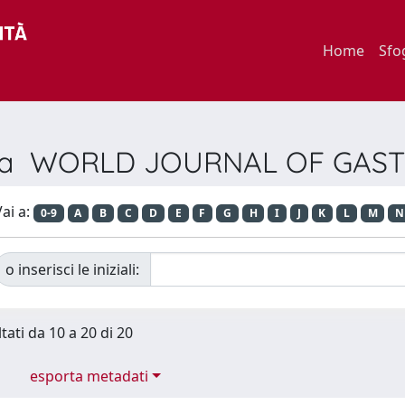
Home
Sfo
ivista WORLD JOURNAL OF GA
ai a:
0-9
A
B
C
D
E
F
G
H
I
J
K
L
M
N
o inserisci le iniziali:
tati da 10 a 20 di 20
esporta metadati