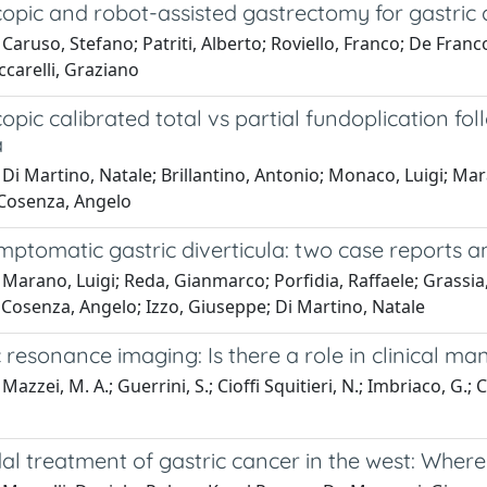
opic and robot-assisted gastrectomy for gastric 
Caruso, Stefano; Patriti, Alberto; Roviello, Franco; De Franc
carelli, Graziano
pic calibrated total vs partial fundoplication f
a
Di Martino, Natale; Brillantino, Antonio; Monaco, Luigi; Maran
Cosenza, Angelo
ptomatic gastric diverticula: two case reports and
Marano, Luigi; Reda, Gianmarco; Porfidia, Raffaele; Grassia, 
 Cosenza, Angelo; Izzo, Giuseppe; Di Martino, Natale
resonance imaging: Is there a role in clinical ma
azzei, M. A.; Guerrini, S.; Cioffi Squitieri, N.; Imbriaco, G.; Chie
al treatment of gastric cancer in the west: Wher