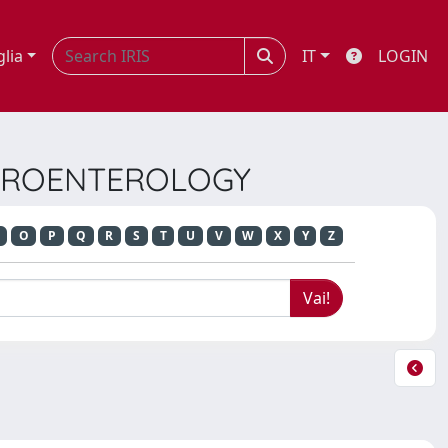
glia
IT
LOGIN
STROENTEROLOGY
O
P
Q
R
S
T
U
V
W
X
Y
Z