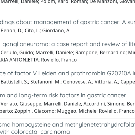
Marrelli, Daniele; Polom, Karol Roman; De Manzoni, Giovann
ndings about management of gastric cancer: A 
Penon, D.; Cito, L.; Giordano, A.
 ganglioneuroma: a case report and review of lit
 Cerullo, Guido; Marrelli, Daniele; Rampone, Bernardino; Mi
RIA ANTONIETTA; Roviello, Franco
ce of factor V Leiden and prothrombin G20210A in
attistelli, S.; Stefanoni, M.; Genovese, A.; Vittoria, A.; Cappelli
m and long-term risk factors in gastric cancer
Verlato, Giuseppe; Marrelli, Daniele; Accordini, Simone; Ben
Roberto; Zoppini, Giacomo; Muggeo, Michele; Roviello, Franc
asma homocysteine and methylenetetrahydrofola
with colorectal carcinoma