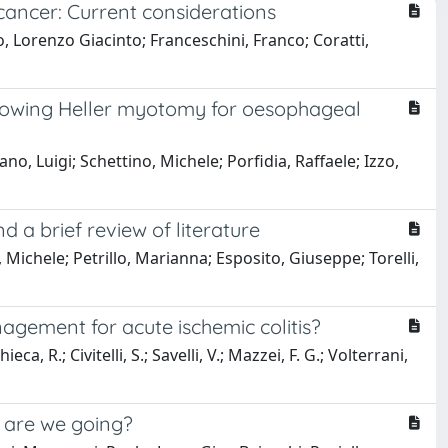
cancer: Current considerations
o, Lorenzo Giacinto; Franceschini, Franco; Coratti,
ollowing Heller myotomy for oesophageal
o, Luigi; Schettino, Michele; Porfidia, Raffaele; Izzo,
 a brief review of literature
Michele; Petrillo, Marianna; Esposito, Giuseppe; Torelli,
nagement for acute ischemic colitis?
ca, R.; Civitelli, S.; Savelli, V.; Mazzei, F. G.; Volterrani,
e are we going?