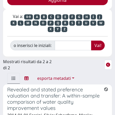
Vai a:
0-9
A
B
C
D
E
F
G
H
I
J
K
L
M
N
O
P
Q
R
S
T
U
V
W
X
Y
Z
o inserisci le iniziali:
Mostrati risultati da 2 a 2
di 2
esporta metadati
Revealed and stated preference
valuation and transfer: A within-sample
comparison of water quality
improvement values