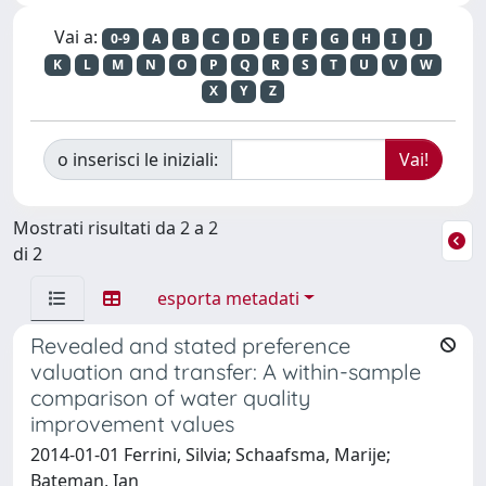
Vai a:
0-9
A
B
C
D
E
F
G
H
I
J
K
L
M
N
O
P
Q
R
S
T
U
V
W
X
Y
Z
o inserisci le iniziali:
Mostrati risultati da 2 a 2
di 2
esporta metadati
Revealed and stated preference
valuation and transfer: A within-sample
comparison of water quality
improvement values
2014-01-01 Ferrini, Silvia; Schaafsma, Marije;
Bateman, Ian