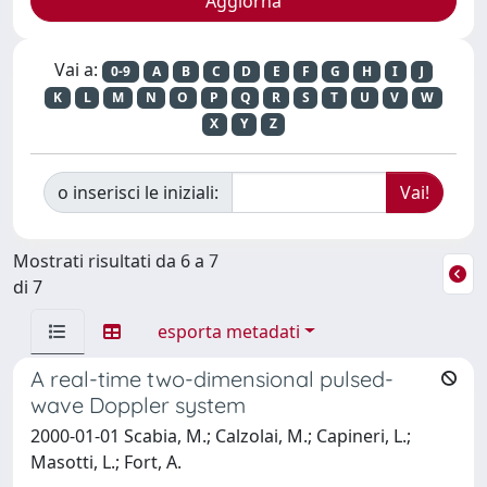
Vai a:
0-9
A
B
C
D
E
F
G
H
I
J
K
L
M
N
O
P
Q
R
S
T
U
V
W
X
Y
Z
o inserisci le iniziali:
Mostrati risultati da 6 a 7
di 7
esporta metadati
A real-time two-dimensional pulsed-
wave Doppler system
2000-01-01 Scabia, M.; Calzolai, M.; Capineri, L.;
Masotti, L.; Fort, A.