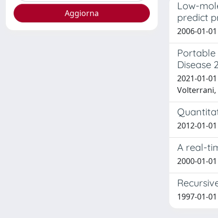
Low-mole
predict 
2006-01-01 T
Portable
Disease 2
2021-01-01 B
Volterrani, L
Quantitat
2012-01-01 
A real-t
2000-01-01 S
Recursiv
1997-01-01 