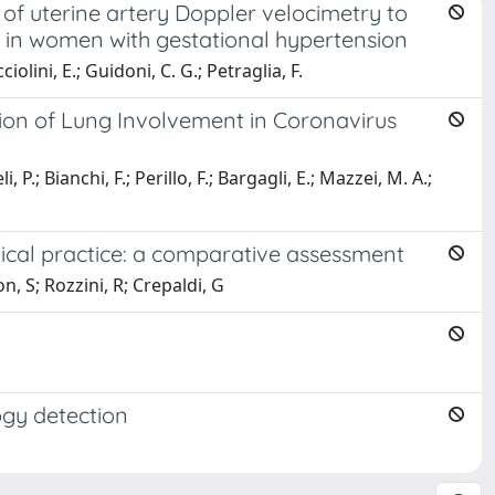
f uterine artery Doppler velocimetry to
t in women with gestational hypertension
cciolini, E.; Guidoni, C. G.; Petraglia, F.
ion of Lung Involvement in Coronavirus
.; Bianchi, F.; Perillo, F.; Bargagli, E.; Mazzei, M. A.;
linical practice: a comparative assessment
, S; Rozzini, R; Crepaldi, G
ogy detection