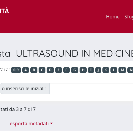
Home
Sfo
ivista ULTRASOUND IN MEDICI
ai a:
0-9
A
B
C
D
E
F
G
H
I
J
K
L
M
N
o inserisci le iniziali:
tati da 3 a 7 di 7
esporta metadati