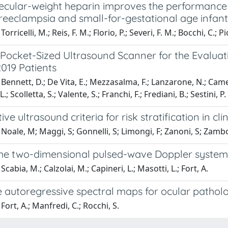
cular-weight heparin improves the performance o
preeclampsia and small-for-gestational age infan
orricelli, M.; Reis, F. M.; Florio, P.; Severi, F. M.; Bocchi, C.; Pi
 Pocket-Sized Ultrasound Scanner for the Evaluat
019 Patients
ennett, D.; De Vita, E.; Mezzasalma, F.; Lanzarone, N.; Cameli, P
.; Scolletta, S.; Valente, S.; Franchi, F.; Frediani, B.; Sestini, P.
ive ultrasound criteria for risk stratification in c
Noale, M; Maggi, S; Gonnelli, S; Limongi, F; Zanoni, S; Zambon
ime two-dimensional pulsed-wave Doppler system
cabia, M.; Calzolai, M.; Capineri, L.; Masotti, L.; Fort, A.
e autoregressive spectral maps for ocular pathol
Fort, A.; Manfredi, C.; Rocchi, S.