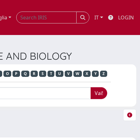
glia
IT
LOGIN
NE AND BIOLOGY
O
P
Q
R
S
T
U
V
W
X
Y
Z