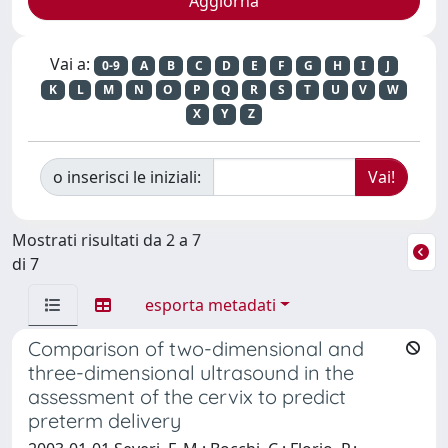
Vai a:
0-9
A
B
C
D
E
F
G
H
I
J
K
L
M
N
O
P
Q
R
S
T
U
V
W
X
Y
Z
o inserisci le iniziali:
Mostrati risultati da 2 a 7
di 7
esporta metadati
Comparison of two-dimensional and
three-dimensional ultrasound in the
assessment of the cervix to predict
preterm delivery