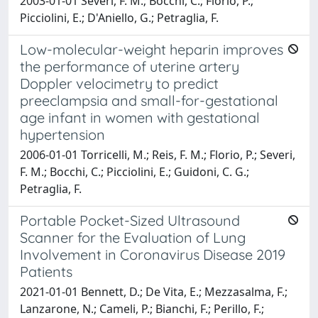
2003-01-01 Severi, F. M.; Bocchi, C.; Florio, P.;
Picciolini, E.; D'Aniello, G.; Petraglia, F.
Low-molecular-weight heparin improves
the performance of uterine artery
Doppler velocimetry to predict
preeclampsia and small-for-gestational
age infant in women with gestational
hypertension
2006-01-01 Torricelli, M.; Reis, F. M.; Florio, P.; Severi,
F. M.; Bocchi, C.; Picciolini, E.; Guidoni, C. G.;
Petraglia, F.
Portable Pocket-Sized Ultrasound
Scanner for the Evaluation of Lung
Involvement in Coronavirus Disease 2019
Patients
2021-01-01 Bennett, D.; De Vita, E.; Mezzasalma, F.;
Lanzarone, N.; Cameli, P.; Bianchi, F.; Perillo, F.;