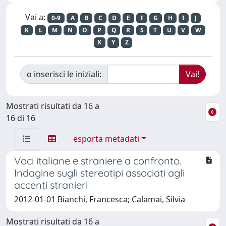
Vai a:
0-9
A
B
C
D
E
F
G
H
I
J
K
L
M
N
O
P
Q
R
S
T
U
V
W
X
Y
Z
o inserisci le iniziali:
Mostrati risultati da 16 a
16 di 16
esporta metadati
Voci italiane e straniere a confronto.
Indagine sugli stereotipi associati agli
accenti stranieri
2012-01-01 Bianchi, Francesca; Calamai, Silvia
Mostrati risultati da 16 a