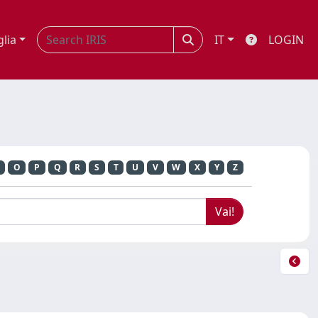
glia
IT
LOGIN
O
P
Q
R
S
T
U
V
W
X
Y
Z