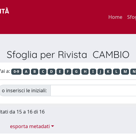
Home
Sfo
Sfoglia per Rivista CAMBIO
ai a:
0-9
A
B
C
D
E
F
G
H
I
J
K
L
M
N
o inserisci le iniziali:
tati da 15 a 16 di 16
esporta metadati