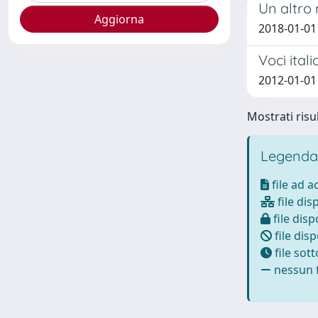
Un altro
2018-01-01 B
Voci ital
2012-01-01 
Mostrati risul
Legenda
file ad 
file dis
file disp
file disp
file sot
nessun f