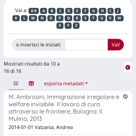
Vai a:
0-9
A
B
C
D
E
F
G
H
I
J
K
L
M
N
O
P
Q
R
S
T
U
V
W
X
Y
Z
o inserisci le iniziali:
Mostrati risultati da 10 a
16 di 16
esporta metadati
M. Ambrosini, Immigrazione irregolare e
welfare invisibile. Il lavoro di cura
attraverso le frontiere, Bologna: Il
Mulino, 2013
2014-01-01 Valzania, Andrea