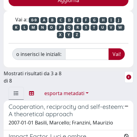
Vai a:
0-9
A
B
C
D
E
F
G
H
I
J
K
L
M
N
O
P
Q
R
S
T
U
V
W
X
Y
Z
o inserisci le iniziali:
Mostrati risultati da 3 a 8
di 8
esporta metadati
Cooperation, reciprocity and self-esteem:
A theoretical approach
2007-01-01 Basili, Marcello; Franzini, Maurizio
Impact Factor. Luci e ombre