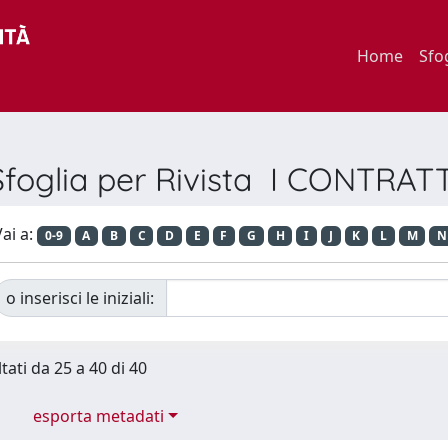
Home
Sfo
Sfoglia per Rivista I CONTRATT
ai a:
0-9
A
B
C
D
E
F
G
H
I
J
K
L
M
N
o inserisci le iniziali:
tati da 25 a 40 di 40
esporta metadati