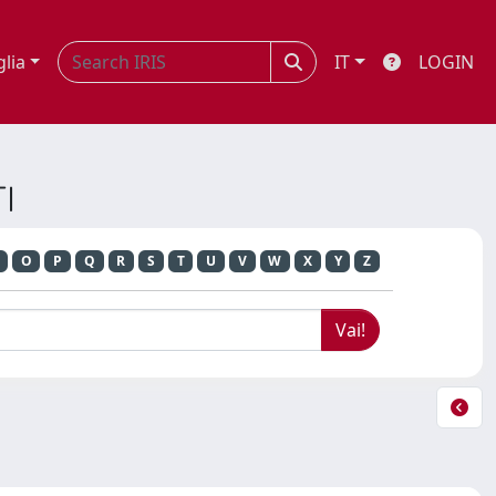
glia
IT
LOGIN
I
O
P
Q
R
S
T
U
V
W
X
Y
Z