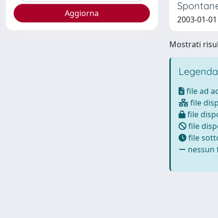
Spontane
2003-01-01 B
Mostrati risul
Legenda
file ad 
file dis
file disp
file disp
file sot
nessun f