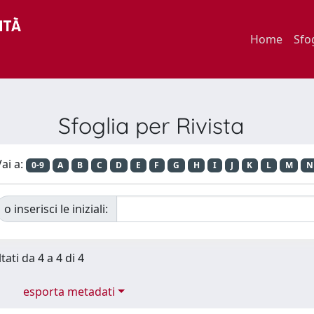
Home
Sfo
Sfoglia per Rivista
ai a:
0-9
A
B
C
D
E
F
G
H
I
J
K
L
M
N
o inserisci le iniziali:
tati da 4 a 4 di 4
esporta metadati