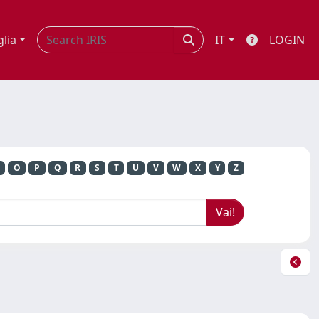
glia
IT
LOGIN
O
P
Q
R
S
T
U
V
W
X
Y
Z