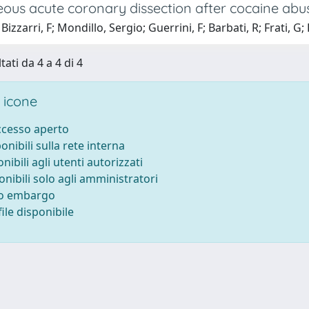
ous acute coronary dissection after cocaine ab
izzarri, F; Mondillo, Sergio; Guerrini, F; Barbati, R; Frati, G; 
tati da 4 a 4 di 4
 icone
accesso aperto
ponibili sulla rete interna
onibili agli utenti autorizzati
onibili solo agli amministratori
to embargo
ile disponibile