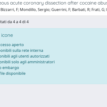
ous acute coronary dissection after cocaine ab
izzarri, F; Mondillo, Sergio; Guerrini, F; Barbati, R; Frati, G; 
tati da 4 a 4 di 4
 icone
accesso aperto
ponibili sulla rete interna
onibili agli utenti autorizzati
onibili solo agli amministratori
to embargo
ile disponibile