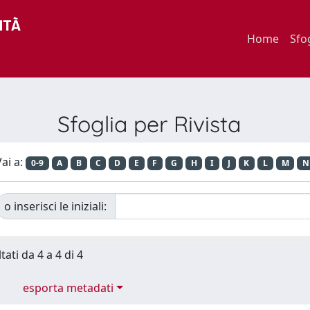
Home
Sfo
Sfoglia per Rivista
ai a:
0-9
A
B
C
D
E
F
G
H
I
J
K
L
M
N
o inserisci le iniziali:
tati da 4 a 4 di 4
esporta metadati