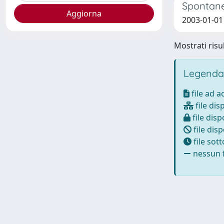
Spontane
2003-01-01 B
Mostrati risul
Legenda
file ad 
file dis
file disp
file disp
file sot
nessun f