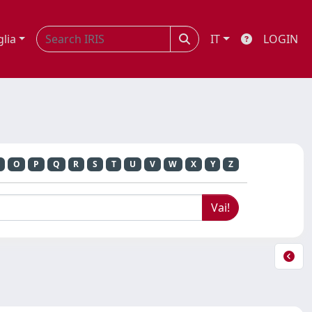
glia
IT
LOGIN
O
P
Q
R
S
T
U
V
W
X
Y
Z