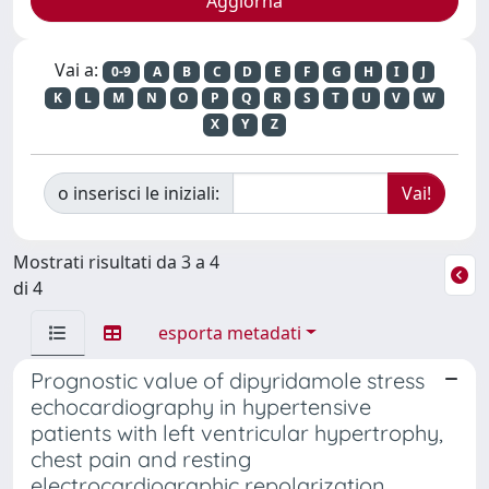
Vai a:
0-9
A
B
C
D
E
F
G
H
I
J
K
L
M
N
O
P
Q
R
S
T
U
V
W
X
Y
Z
o inserisci le iniziali:
Mostrati risultati da 3 a 4
di 4
esporta metadati
Prognostic value of dipyridamole stress
echocardiography in hypertensive
patients with left ventricular hypertrophy,
chest pain and resting
electrocardiographic repolarization