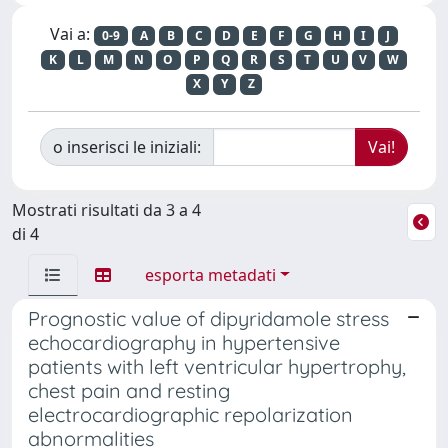
Vai a:
0-9
A
B
C
D
E
F
G
H
I
J
K
L
M
N
O
P
Q
R
S
T
U
V
W
X
Y
Z
o inserisci le iniziali:
Mostrati risultati da 3 a 4
di 4
esporta metadati
Prognostic value of dipyridamole stress
echocardiography in hypertensive
patients with left ventricular hypertrophy,
chest pain and resting
electrocardiographic repolarization
abnormalities