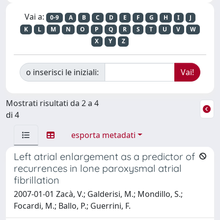
Vai a:
0-9
A
B
C
D
E
F
G
H
I
J
K
L
M
N
O
P
Q
R
S
T
U
V
W
X
Y
Z
o inserisci le iniziali:
Mostrati risultati da 2 a 4
di 4
esporta metadati
Left atrial enlargement as a predictor of
recurrences in lone paroxysmal atrial
fibrillation
2007-01-01 Zacà, V.; Galderisi, M.; Mondillo, S.;
Focardi, M.; Ballo, P.; Guerrini, F.