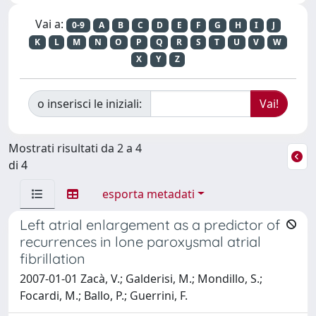
Vai a:
0-9
A
B
C
D
E
F
G
H
I
J
K
L
M
N
O
P
Q
R
S
T
U
V
W
X
Y
Z
o inserisci le iniziali:
Mostrati risultati da 2 a 4
di 4
esporta metadati
Left atrial enlargement as a predictor of
recurrences in lone paroxysmal atrial
fibrillation
2007-01-01 Zacà, V.; Galderisi, M.; Mondillo, S.;
Focardi, M.; Ballo, P.; Guerrini, F.