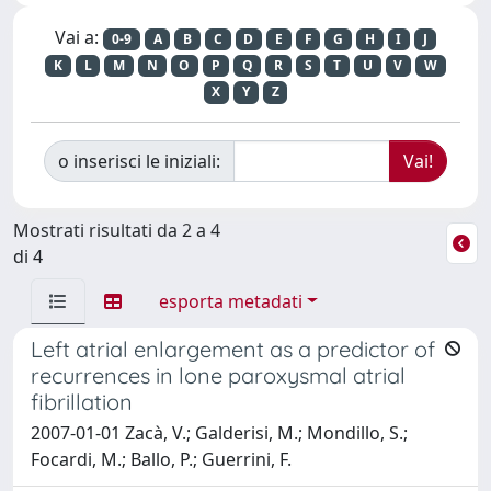
Vai a:
0-9
A
B
C
D
E
F
G
H
I
J
K
L
M
N
O
P
Q
R
S
T
U
V
W
X
Y
Z
o inserisci le iniziali:
Mostrati risultati da 2 a 4
di 4
esporta metadati
Left atrial enlargement as a predictor of
recurrences in lone paroxysmal atrial
fibrillation
2007-01-01 Zacà, V.; Galderisi, M.; Mondillo, S.;
Focardi, M.; Ballo, P.; Guerrini, F.