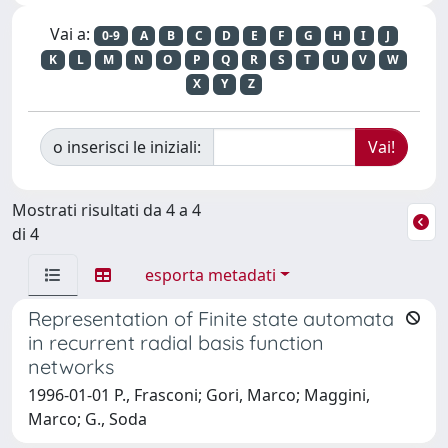
Vai a:
0-9
A
B
C
D
E
F
G
H
I
J
K
L
M
N
O
P
Q
R
S
T
U
V
W
X
Y
Z
o inserisci le iniziali:
Mostrati risultati da 4 a 4
di 4
esporta metadati
Representation of Finite state automata
in recurrent radial basis function
networks
1996-01-01 P., Frasconi; Gori, Marco; Maggini,
Marco; G., Soda