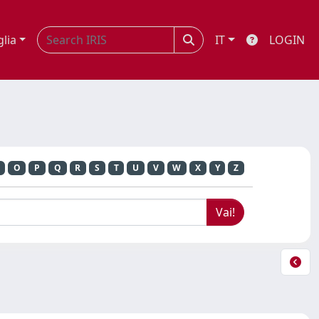
glia
IT
LOGIN
O
P
Q
R
S
T
U
V
W
X
Y
Z