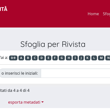
Home
Sfo
Sfoglia per Rivista
ai a:
0-9
A
B
C
D
E
F
G
H
I
J
K
L
M
N
o inserisci le iniziali:
tati da 4 a 4 di 4
esporta metadati