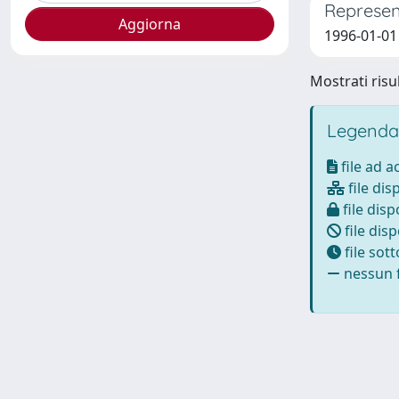
Represent
1996-01-01 
Mostrati risul
Legenda
file ad 
file dis
file disp
file disp
file sot
nessun f