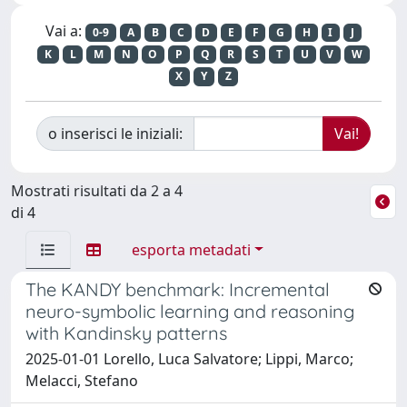
Vai a:
0-9
A
B
C
D
E
F
G
H
I
J
K
L
M
N
O
P
Q
R
S
T
U
V
W
X
Y
Z
o inserisci le iniziali:
Mostrati risultati da 2 a 4
di 4
esporta metadati
The KANDY benchmark: Incremental
neuro-symbolic learning and reasoning
with Kandinsky patterns
2025-01-01 Lorello, Luca Salvatore; Lippi, Marco;
Melacci, Stefano