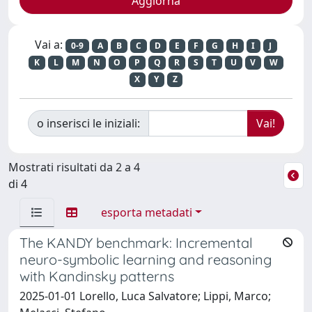
Vai a:
0-9
A
B
C
D
E
F
G
H
I
J
K
L
M
N
O
P
Q
R
S
T
U
V
W
X
Y
Z
o inserisci le iniziali:
Mostrati risultati da 2 a 4
di 4
esporta metadati
The KANDY benchmark: Incremental
neuro-symbolic learning and reasoning
with Kandinsky patterns
2025-01-01 Lorello, Luca Salvatore; Lippi, Marco;