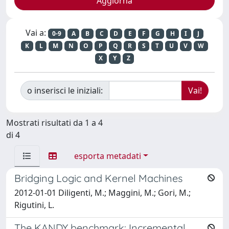
Vai a:
0-9
A
B
C
D
E
F
G
H
I
J
K
L
M
N
O
P
Q
R
S
T
U
V
W
X
Y
Z
o inserisci le iniziali:
Mostrati risultati da 1 a 4
di 4
esporta metadati
Bridging Logic and Kernel Machines
2012-01-01 Diligenti, M.; Maggini, M.; Gori, M.;
Rigutini, L.
The KANDY benchmark: Incremental