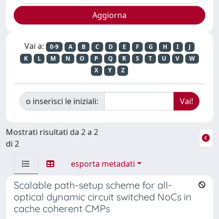
Vai a:
0-9
A
B
C
D
E
F
G
H
I
J
K
L
M
N
O
P
Q
R
S
T
U
V
W
X
Y
Z
o inserisci le iniziali:
Mostrati risultati da 2 a 2
di 2
esporta metadati
Scalable path-setup scheme for all-
optical dynamic circuit switched NoCs in
cache coherent CMPs