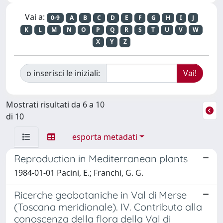
Vai a:
0-9
A
B
C
D
E
F
G
H
I
J
K
L
M
N
O
P
Q
R
S
T
U
V
W
X
Y
Z
o inserisci le iniziali:
Mostrati risultati da 6 a 10
di 10
esporta metadati
Reproduction in Mediterranean plants
1984-01-01 Pacini, E.; Franchi, G. G.
Ricerche geobotaniche in Val di Merse
(Toscana meridionale). IV. Contributo alla
conoscenza della flora della Val di