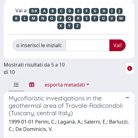
Vai a:
0-9
A
B
C
D
E
F
G
H
I
J
K
L
M
N
O
P
Q
R
S
T
U
V
W
X
Y
Z
o inserisci le iniziali:
Mostrati risultati da 5 a 10
di 10
esporta metadati
Mycofloristic investigations in the
geothermal area of Travale-Radicondoli
(Tuscany, central Italy)
1999-01-01 Perini, C.; Laganà, A.; Salerni, E.; Barluzzi,
C.; De Dominicis, V.