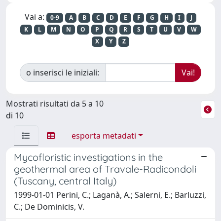
Vai a:
0-9
A
B
C
D
E
F
G
H
I
J
K
L
M
N
O
P
Q
R
S
T
U
V
W
X
Y
Z
o inserisci le iniziali:
Mostrati risultati da 5 a 10
di 10
esporta metadati
Mycofloristic investigations in the
geothermal area of Travale-Radicondoli
(Tuscany, central Italy)
1999-01-01 Perini, C.; Laganà, A.; Salerni, E.; Barluzzi,
C.; De Dominicis, V.