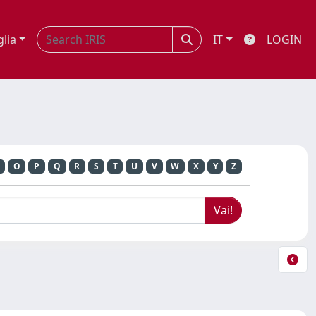
glia
IT
LOGIN
O
P
Q
R
S
T
U
V
W
X
Y
Z