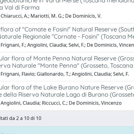
geobotaniche in Val di Merse (Toscana meridional
la Val di Farma
Chiarucci, A.; Mariotti, M. G.; De Dominicis, V.
flora of "Comate e Fosini" Natural Reserve (Sout
aturale Regionale “Cornate - Fosini” (Toscana Me
Frignani, F.; Angiolini, Claudia; Selvi, F.; De Dominicis, Vince
ular flora of Monte Penna Natural Reserve (Gross
serva Naturale "Monte Penna" (Grosseto, Toscana
rignani, Flavio; Giallonardo, T.; Angiolini, Claudia; Selvi, F.
lar flora of the Lake Burano Nature Reserve (Gro
e della Riserva Naturale Lago di Burano (Grosset
Angiolini, Claudia; Riccucci, C.; De Dominicis, Vincenzo
tati da 2 a 10 di 10