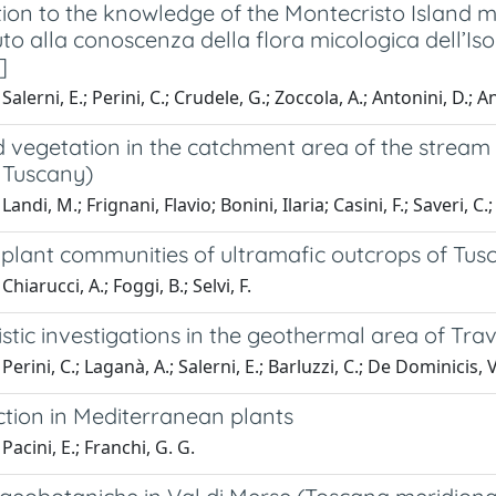
ion to the knowledge of the Montecristo Island m
to alla conoscenza della flora micologica dell’Iso
]
alerni, E.; Perini, C.; Crudele, G.; Zoccola, A.; Antonini, D.; A
 vegetation in the catchment area of the stream "
 Tuscany)
andi, M.; Frignani, Flavio; Bonini, Ilaria; Casini, F.; Saveri, 
plant communities of ultramafic outcrops of Tusca
hiarucci, A.; Foggi, B.; Selvi, F.
stic investigations in the geothermal area of Trav
erini, C.; Laganà, A.; Salerni, E.; Barluzzi, C.; De Dominicis, V
tion in Mediterranean plants
Pacini, E.; Franchi, G. G.