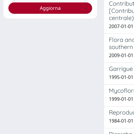
Contribut
[Contribu
centrale)
2007-01-01 S
Flora and
southern
2009-01-01 L
Garrigue 
1995-01-01 C
Mycoflori
1999-01-01 P
Reproduc
1984-01-01 