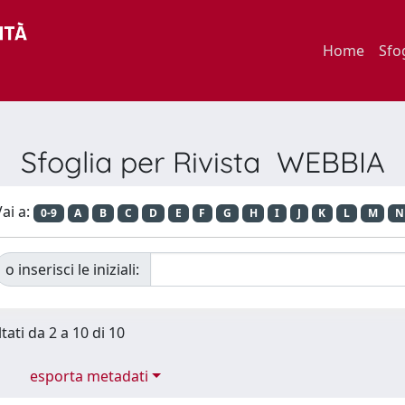
Home
Sfo
Sfoglia per Rivista WEBBIA
ai a:
0-9
A
B
C
D
E
F
G
H
I
J
K
L
M
N
o inserisci le iniziali:
tati da 2 a 10 di 10
esporta metadati