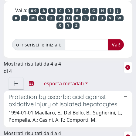
Vai a:
0-9
A
B
C
D
E
F
G
H
I
J
K
L
M
N
O
P
Q
R
S
T
U
V
W
X
Y
Z
o inserisci le iniziali:
Mostrati risultati da 4 a 4
di 4
esporta metadati
Protection by ascorbic acid against
oxidative injury of isolated hepatocytes
1994-01-01 Maellaro, E.; Del Bello, B.; Sugherini, L.;
Pompella, A.; Casini, A. F.; Comporti, M.
Mostrati risultati da 4 a 4