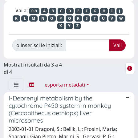
Vai a:
0-9
A
B
C
D
E
F
G
H
I
J
K
L
M
N
O
P
Q
R
S
T
U
V
W
X
Y
Z
o inserisci le iniziali:
Mostrati risultati da 3 a 4
di 4
esporta metadati
l-Deprenyl metabolism by the
cytochrome P450 system in monkey
(Cercopithecus aethiops) liver
microsomes
2003-01-01 Dragoni, S.; Bellik, L.; Frosini, Maria;
Sgaragli, Gian Pietro; Marini, S.; Gervasi, P. G.;