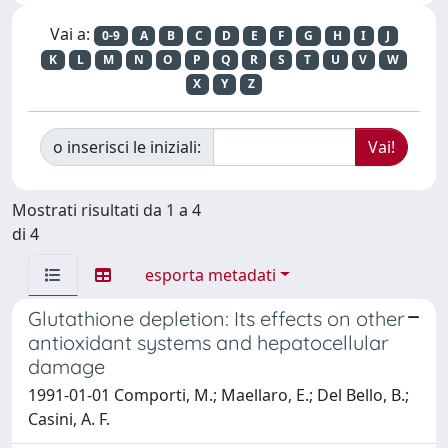
Vai a:
0-9
A
B
C
D
E
F
G
H
I
J
K
L
M
N
O
P
Q
R
S
T
U
V
W
X
Y
Z
o inserisci le iniziali:
Mostrati risultati da 1 a 4
di 4
esporta metadati
Glutathione depletion: Its effects on other
antioxidant systems and hepatocellular
damage
1991-01-01 Comporti, M.; Maellaro, E.; Del Bello, B.;
Casini, A. F.