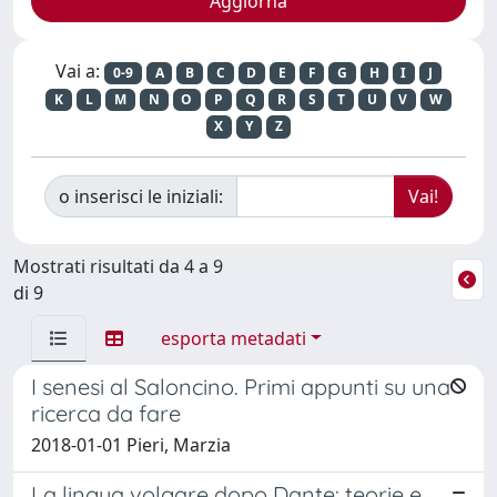
Vai a:
0-9
A
B
C
D
E
F
G
H
I
J
K
L
M
N
O
P
Q
R
S
T
U
V
W
X
Y
Z
o inserisci le iniziali:
Mostrati risultati da 4 a 9
di 9
esporta metadati
I senesi al Saloncino. Primi appunti su una
ricerca da fare
2018-01-01 Pieri, Marzia
La lingua volgare dopo Dante: teorie e