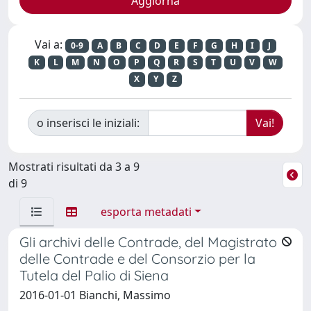
Vai a:
0-9
A
B
C
D
E
F
G
H
I
J
K
L
M
N
O
P
Q
R
S
T
U
V
W
X
Y
Z
o inserisci le iniziali:
Mostrati risultati da 3 a 9
di 9
esporta metadati
Gli archivi delle Contrade, del Magistrato
delle Contrade e del Consorzio per la
Tutela del Palio di Siena
2016-01-01 Bianchi, Massimo