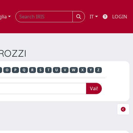
glia
IT
LOGIN
 ROZZI
O
P
Q
R
S
T
U
V
W
X
Y
Z