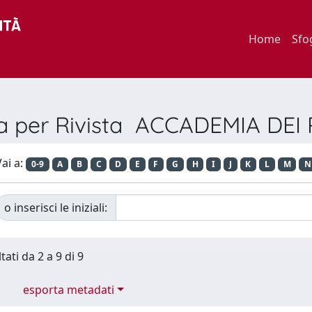
Home
Sfo
ia per Rivista ACCADEMIA DEI
ai a:
0-9
A
B
C
D
E
F
G
H
I
J
K
L
M
N
o inserisci le iniziali:
tati da 2 a 9 di 9
esporta metadati