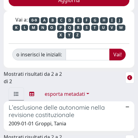
Vai a:
0-9
A
B
C
D
E
F
G
H
I
J
K
L
M
N
O
P
Q
R
S
T
U
V
W
X
Y
Z
o inserisci le iniziali:
Mostrati risultati da 2 a 2
di 2
esporta metadati
L’esclusione delle autonomie nella
revisione costituzionale
2009-01-01 Groppi, Tania
Mostrati risultati da 2 a 2