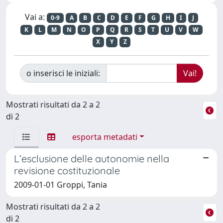
Vai a:
0-9
A
B
C
D
E
F
G
H
I
J
K
L
M
N
O
P
Q
R
S
T
U
V
W
X
Y
Z
o inserisci le iniziali:
Mostrati risultati da 2 a 2
di 2
esporta metadati
L’esclusione delle autonomie nella
revisione costituzionale
2009-01-01 Groppi, Tania
Mostrati risultati da 2 a 2
di 2