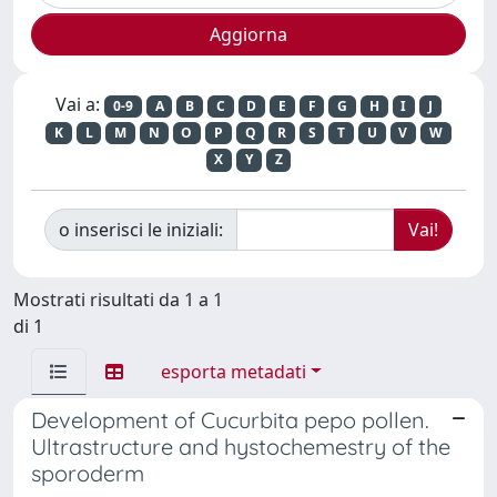
Vai a:
0-9
A
B
C
D
E
F
G
H
I
J
K
L
M
N
O
P
Q
R
S
T
U
V
W
X
Y
Z
o inserisci le iniziali:
Mostrati risultati da 1 a 1
di 1
esporta metadati
Development of Cucurbita pepo pollen.
Ultrastructure and hystochemestry of the
sporoderm