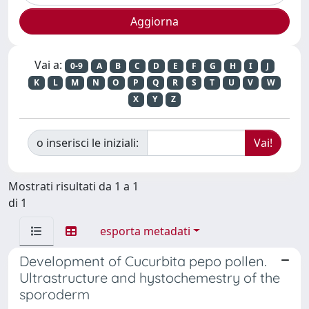
Vai a:
0-9
A
B
C
D
E
F
G
H
I
J
K
L
M
N
O
P
Q
R
S
T
U
V
W
X
Y
Z
o inserisci le iniziali:
Mostrati risultati da 1 a 1
di 1
esporta metadati
Development of Cucurbita pepo pollen.
Ultrastructure and hystochemestry of the
sporoderm