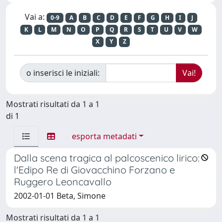
Vai a:
0-9
A
B
C
D
E
F
G
H
I
J
K
L
M
N
O
P
Q
R
S
T
U
V
W
X
Y
Z
o inserisci le iniziali:
Mostrati risultati da 1 a 1
di 1
esporta metadati
Dalla scena tragica al palcoscenico lirico:
l'Edipo Re di Giovacchino Forzano e
Ruggero Leoncavallo
2002-01-01 Beta, Simone
Mostrati risultati da 1 a 1