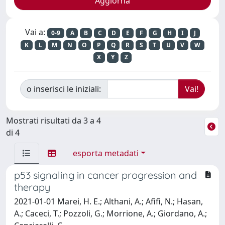
Vai a:
0-9
A
B
C
D
E
F
G
H
I
J
K
L
M
N
O
P
Q
R
S
T
U
V
W
X
Y
Z
o inserisci le iniziali:
Mostrati risultati da 3 a 4
di 4
esporta metadati
p53 signaling in cancer progression and
therapy
2021-01-01 Marei, H. E.; Althani, A.; Afifi, N.; Hasan,
A.; Caceci, T.; Pozzoli, G.; Morrione, A.; Giordano, A.;