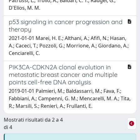
Patrussi, L.; Troilo, A.; Baldari, C. T.; Raugei, G.;
D'Elios, M. M.
p53 signaling in cancer progression and
therapy
2021-01-01 Marei, H. E.; Althani, A.; Afifi, N.; Hasan,
A.; Caceci, T.; Pozzoli, G.; Morrione, A.; Giordano, A.;
Cenciarelli, C.
PIK3CA-CDKN2A clonal evolution in
metastatic breast cancer and multiple
points cell-free DNA analysis
2019-01-01 Palmieri, M.; Baldassarri, M.; Fava, F.;
Fabbiani, A.; Campenni, G. M.; Mencarelli, M. A.; Tita,
R.; Marsili, S.; Renieri, A.; Frullanti, E.
Mostrati risultati da 2 a 4
di 4