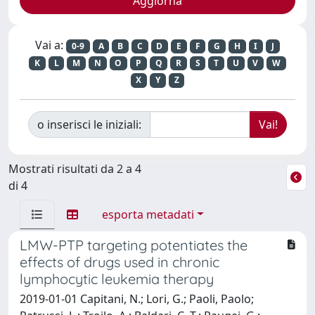
Vai a:
0-9
A
B
C
D
E
F
G
H
I
J
K
L
M
N
O
P
Q
R
S
T
U
V
W
X
Y
Z
o inserisci le iniziali:
Mostrati risultati da 2 a 4
di 4
esporta metadati
LMW-PTP targeting potentiates the
effects of drugs used in chronic
lymphocytic leukemia therapy
2019-01-01 Capitani, N.; Lori, G.; Paoli, Paolo;