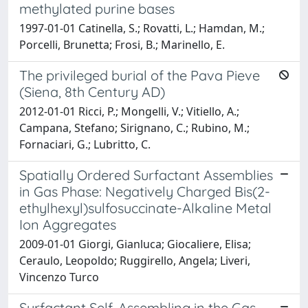
methylated purine bases
1997-01-01 Catinella, S.; Rovatti, L.; Hamdan, M.;
Porcelli, Brunetta; Frosi, B.; Marinello, E.
The privileged burial of the Pava Pieve
(Siena, 8th Century AD)
2012-01-01 Ricci, P.; Mongelli, V.; Vitiello, A.;
Campana, Stefano; Sirignano, C.; Rubino, M.;
Fornaciari, G.; Lubritto, C.
Spatially Ordered Surfactant Assemblies
in Gas Phase: Negatively Charged Bis(2-
ethylhexyl)sulfosuccinate-Alkaline Metal
Ion Aggregates
2009-01-01 Giorgi, Gianluca; Giocaliere, Elisa;
Ceraulo, Leopoldo; Ruggirello, Angela; Liveri,
Vincenzo Turco
Surfactant Self-Assembling in the Gas