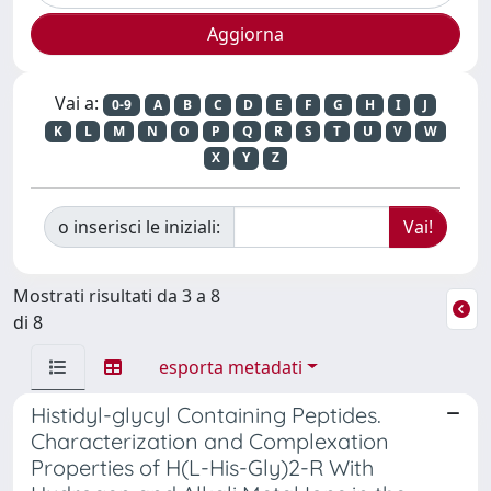
Vai a:
0-9
A
B
C
D
E
F
G
H
I
J
K
L
M
N
O
P
Q
R
S
T
U
V
W
X
Y
Z
o inserisci le iniziali:
Mostrati risultati da 3 a 8
di 8
esporta metadati
Histidyl-glycyl Containing Peptides.
Characterization and Complexation
Properties of H(L-His-Gly)2-R With