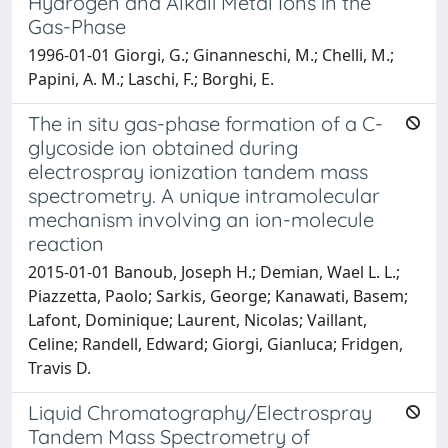
Hydrogen and Alkali Metal Ions in the
Gas-Phase
1996-01-01 Giorgi, G.; Ginanneschi, M.; Chelli, M.;
Papini, A. M.; Laschi, F.; Borghi, E.
The in situ gas-phase formation of a C-
glycoside ion obtained during
electrospray ionization tandem mass
spectrometry. A unique intramolecular
mechanism involving an ion-molecule
reaction
2015-01-01 Banoub, Joseph H.; Demian, Wael L. L.;
Piazzetta, Paolo; Sarkis, George; Kanawati, Basem;
Lafont, Dominique; Laurent, Nicolas; Vaillant,
Celine; Randell, Edward; Giorgi, Gianluca; Fridgen,
Travis D.
Liquid Chromatography/Electrospray
Tandem Mass Spectrometry of