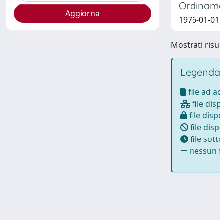
Ordinamen
1976-01-01
Mostrati risul
Legenda
file ad 
file dis
file disp
file disp
file sot
nessun f