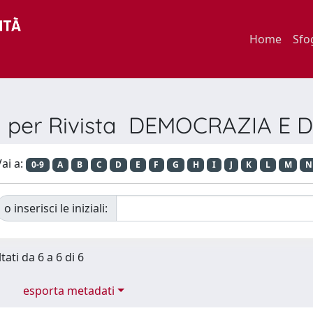
Home
Sfo
a per Rivista DEMOCRAZIA E 
ai a:
0-9
A
B
C
D
E
F
G
H
I
J
K
L
M
N
o inserisci le iniziali:
tati da 6 a 6 di 6
esporta metadati