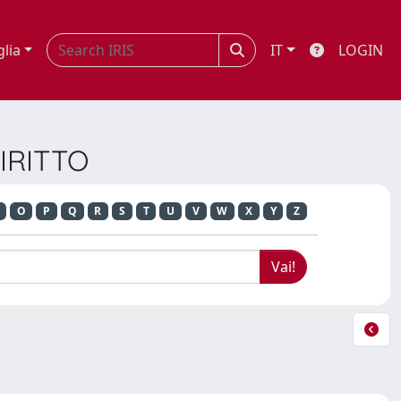
glia
IT
LOGIN
DIRITTO
O
P
Q
R
S
T
U
V
W
X
Y
Z