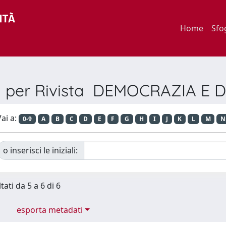
Home
Sfo
a per Rivista DEMOCRAZIA E 
ai a:
0-9
A
B
C
D
E
F
G
H
I
J
K
L
M
N
o inserisci le iniziali:
tati da 5 a 6 di 6
esporta metadati