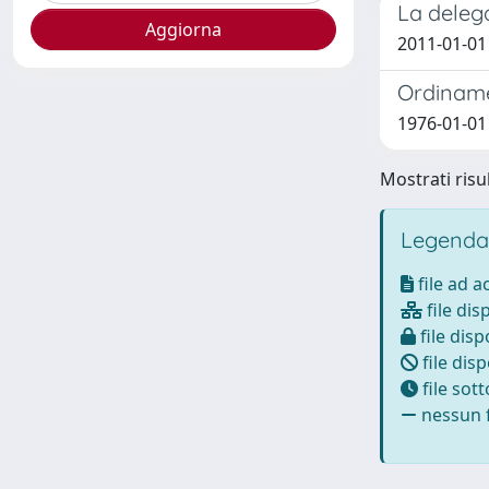
La delega
2011-01-01
Ordinamen
1976-01-01
Mostrati risul
Legenda
file ad 
file dis
file disp
file disp
file sot
nessun f