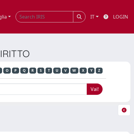
glia
IT
LOGIN
DIRITTO
O
P
Q
R
S
T
U
V
W
X
Y
Z