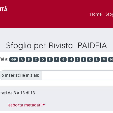
Home
Sfo
Sfoglia per Rivista PAIDEIA
ai a:
0-9
A
B
C
D
E
F
G
H
I
J
K
L
M
N
o inserisci le iniziali:
tati da 3 a 13 di 13
esporta metadati