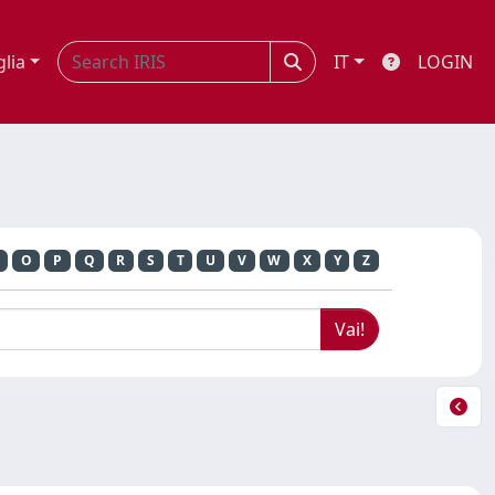
glia
IT
LOGIN
O
P
Q
R
S
T
U
V
W
X
Y
Z