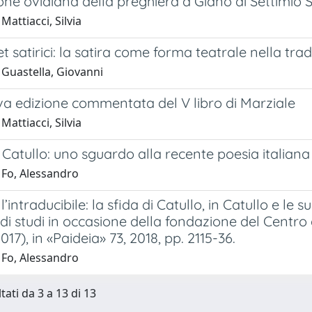
ione ovidiana della preghiera a Giano di Settimio Se
Mattiacci, Silvia
et satirici: la satira come forma teatrale nella tr
 Guastella, Giovanni
a edizione commentata del V libro di Marziale
Mattiacci, Silvia
 Catullo: uno sguardo alla recente poesia italiana
 Fo, Alessandro
’intraducibile: la sfida di Catullo, in Catullo e le s
di studi in occasione della fondazione del Centro d
017), in «Paideia» 73, 2018, pp. 2115-36.
 Fo, Alessandro
tati da 3 a 13 di 13