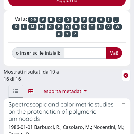
Vai a:
0-9
A
B
C
D
E
F
G
H
I
J
K
L
M
N
O
P
Q
R
S
T
U
V
W
X
Y
Z
o inserisci le iniziali:
Mostrati risultati da 10 a
16 di 16
esporta metadati
Spectroscopic and calorimetric studies
on the protonation of polymeric
aminoacids
1986-01-01 Barbucci, R.; Casolaro, M.; Nocentini, M.;