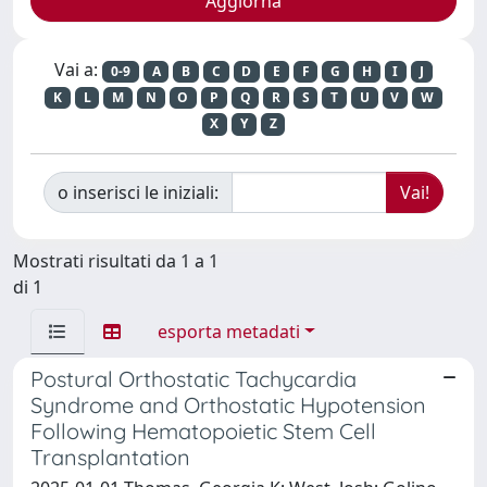
Vai a:
0-9
A
B
C
D
E
F
G
H
I
J
K
L
M
N
O
P
Q
R
S
T
U
V
W
X
Y
Z
o inserisci le iniziali:
Mostrati risultati da 1 a 1
di 1
esporta metadati
Postural Orthostatic Tachycardia
Syndrome and Orthostatic Hypotension
Following Hematopoietic Stem Cell
Transplantation